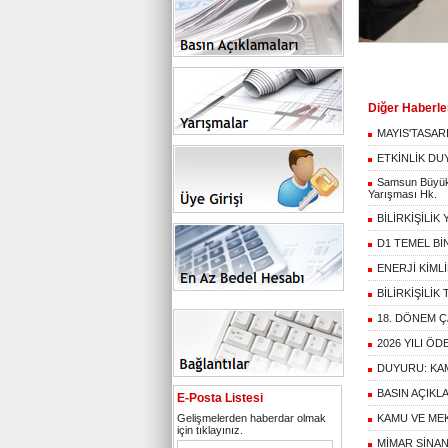
Diğer Haberle
MAYIS'TASAR
ETKİNLİK D
Samsun Büyükşe
Yarışması Hk.
BİLİRKİŞİLİK
D1 TEMEL BİN
ENERJİ KİML
BİLİRKİŞİLİK
18. DÖNEM 
2026 YILI Ö
DUYURU: KAM
BASIN AÇIKL
E-Posta Listesi
Gelişmelerden haberdar olmak
KAMU VE MEK
için tıklayınız.
MİMAR SİNAN