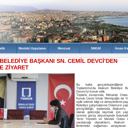
BELEDİYE BAŞKANI SN. CEMİL DEVCİ'DEN
E ZİYARET
Bu hafta gerçekleştirdiğimiz
Toplantımızda Atakum Belediye B
Deveci'yi konuk ettik.
Toplantı esnasında, Mimarlar Oda
Kurulu Üyesi İshak Memişoğlu da Y
eşlik ederek bilgi ve deneyimlerini pay
Belediye çalışmalarına Odamızın yapa
görüşüldüğü toplantıda Atakum'u y
olarak geleceğe taşımak için yap
üzerine görüş alışverişinde bulunul
Yerel Yönetim ve Meslek Odası işbi
yaratacağı olanakların, Atakum
ilerlemeler sağlaması amaçlanan