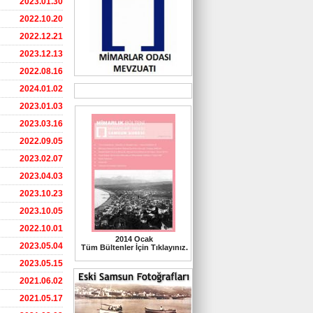
2023.01.30
2022.10.20
2022.12.21
2023.12.13
2022.08.16
2024.01.02
2023.01.03
2023.03.16
2022.09.05
2023.02.07
2023.04.03
2023.10.23
2023.10.05
2022.10.01
2014 Ocak
2023.05.04
Tüm Bültenler İçin Tıklayınız.
2023.05.15
2021.06.02
2021.05.17