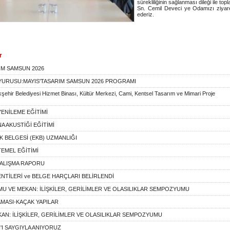
sürekliliğinin sağlanması dileği ile topl
Sn. Cemil Deveci ye Odamızı ziyaret
ederiz.
r
IM SAMSUN 2026
UYURUSU:MAYIS'TASARIM SAMSUN 2026 PROGRAMI
hir Belediyesi Hizmet Binası, Kültür Merkezi, Cami, Kentsel Tasarım ve Mimari Proje
 YENİLEME EĞİTİMİ
A AKUSTİĞİ EĞİTİMİ
İK BELGESİ (EKB) UZMANLIĞI
 TEMEL EĞİTİMİ
ÇALIŞMA RAPORU
DENTİLERİ ve BELGE HARÇLARI BELİRLENDİ
U VE MEKAN: İLİŞKİLER, GERİLİMLER VE OLASILIKLAR SEMPOZYUMU
AMASI-KAÇAK YAPILAR
AN: İLİŞKİLER, GERİLİMLER VE OLASILIKLAR SEMPOZYUMU
'I SAYGIYLA ANIYORUZ