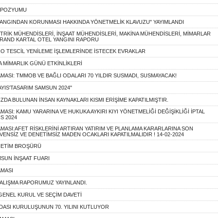
EMPOZYUMU
YANGINDAN KORUNMASI HAKKINDA YÖNETMELİK KLAVUZU" YAYIMLANDI
RİK MÜHENDİSLERİ, İNŞAAT MÜHENDİSLERİ, MAKİNA MÜHENDİSLERİ, MİMARLAR
RAND KARTAL OTEL YANGINI RAPORU
ÜRO TESCİL YENİLEME İŞLEMLERİNDE İSTECEK EVRAKLAR
A MİMARLIK GÜNÜ ETKİNLİKLERİ
AMASI: TMMOB VE BAĞLI ODALARI 70 YILDIR SUSMADI, SUSMAYACAK!
MAYIS'TASARIM SAMSUN 2024"
ZDA BULUNAN İNSAN KAYNAKLARI KISMI ERİŞİME KAPATILMIŞTIR.
AMASI: KAMU YARARINA VE HUKUKA AYKIRI KIYI YÖNETMELİĞİ DEĞİŞİKLİĞİ İPTAL
IS 2024
AMASI:AFET RİSKLERİNİ ARTIRAN YATIRIM VE PLANLAMA KARARLARINA SON
VENSİZ VE DENETİMSİZ MADEN OCAKLARI KAPATILMALIDIR ! 14-02-2024
NETİM BROŞÜRÜ
MSUN İNŞAAT FUARI
AMASI
ALIŞMA RAPORUMUZ YAYINLANDI.
GENEL KURUL VE SEÇİM DAVETİ
ASI KURULUŞUNUN 70. YILINI KUTLUYOR