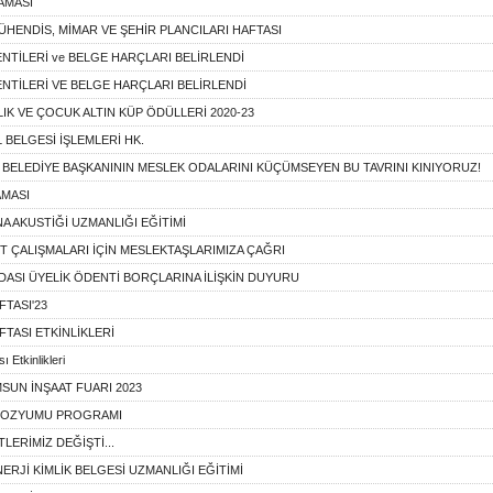
AMASI
MÜHENDİS, MİMAR VE ŞEHİR PLANCILARI HAFTASI
DENTİLERİ ve BELGE HARÇLARI BELİRLENDİ
DENTİLERİ VE BELGE HARÇLARI BELİRLENDİ
RLIK VE ÇOCUK ALTIN KÜP ÖDÜLLERİ 2020-23
 BELGESİ İŞLEMLERİ HK.
BELEDİYE BAŞKANININ MESLEK ODALARINI KÜÇÜMSEYEN BU TAVRINI KINIYORUZ!
AMASI
NA AKUSTİĞİ UZMANLIĞI EĞİTİMİ
T ÇALIŞMALARI İÇİN MESLEKTAŞLARIMIZA ÇAĞRI
ASI ÜYELİK ÖDENTİ BORÇLARINA İLİŞKİN DUYURU
FTASI'23
FTASI ETKİNLİKLERİ
ı Etkinlikleri
MSUN İNŞAAT FUARI 2023
POZYUMU PROGRAMI
LERİMİZ DEĞİŞTİ...
NERJİ KİMLİK BELGESİ UZMANLIĞI EĞİTİMİ