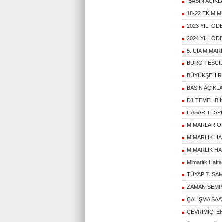
BASIN AÇIKL
18-22 EKİM 
2023 YILI Ö
2024 YILI Ö
5. UIA MİMA
BÜRO TESCİL
BÜYÜKŞEHİR 
BASIN AÇIKL
D1 TEMEL Bİ
HASAR TESPİ
MİMARLAR OD
MİMARLIK HA
MİMARLIK HA
Mimarlık Haftas
TÜYAP 7. SA
ZAMAN SEM
ÇALIŞMA SAAT
ÇEVRİMİÇİ E