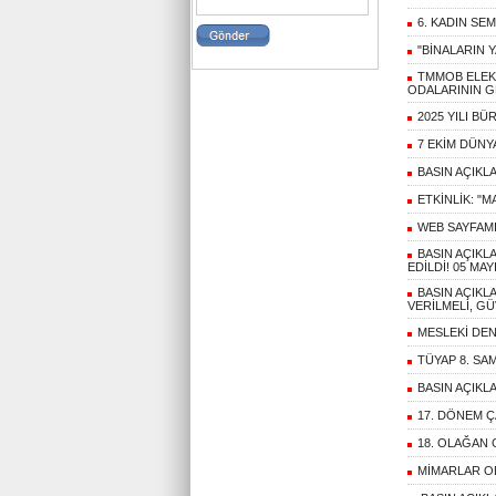
6. KADIN S
"BİNALARIN 
TMMOB ELEKT
ODALARININ G
2025 YILI B
7 EKİM DÜNY
BASIN AÇIKL
ETKİNLİK: "
WEB SAYFAMI
BASIN AÇIKL
EDİLDİ! 05 MAY
BASIN AÇIKL
VERİLMELİ, GÜ
MESLEKİ DE
TÜYAP 8. SA
BASIN AÇIKL
17. DÖNEM Ç
18. OLAĞAN 
MİMARLAR OD