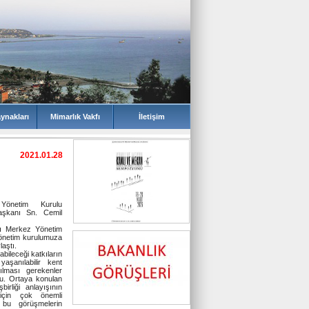
2021.01.28
 Yönetim Kurulu
aşkanı Sn. Cemil
sı Merkez Yönetim
önetim kurulumuza
laştı.
bileceği katkıların
aşanılabilir kent
ılması gerekenler
du. Ortaya konulan
rliği anlayışının
 için çok önemli
 bu görüşmelerin